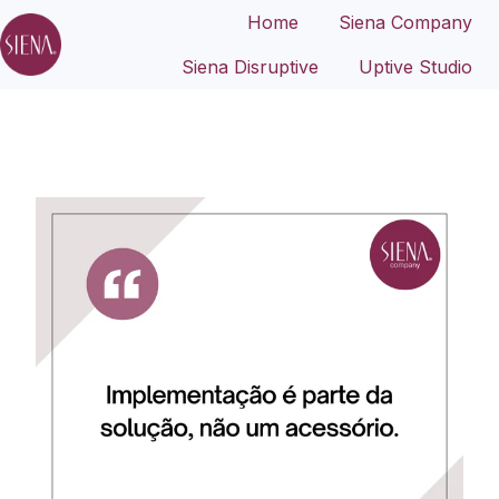
Home
Siena Company
Siena Disruptive
Uptive Studio
P
á
g
i
n
a
i
n
i
c
i
a
l